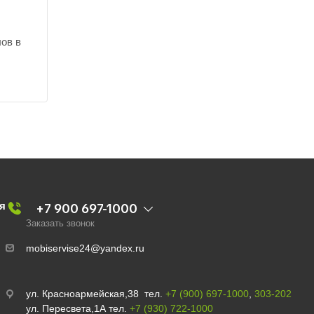
ов в
я
+7 900 697-1000
Заказать звонок
mobiservise24@yandex.ru
ул. Красноармейская,38 тел.
+7 (900) 697-1000
,
303-202
ул. Пересвета,1А тел.
+7 (930) 722-1000